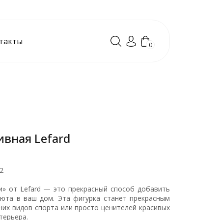
такты
0
вная Lefard
2
и» от Lefard — это прекрасный способ добавить
уюта в ваш дом. Эта фигурка станет прекрасным
их видов спорта или просто ценителей красивых
терьера.