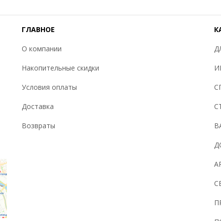
ГЛАВНОЕ
К
О компании
Д
Накопительные скидки
И
Условия оплаты
С
Доставка
С
Возвраты
В
Д
А
С
П