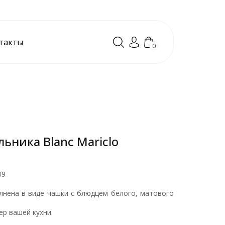
такты
0
ьника Blanc Mariclo
09
лнена в виде чашки с блюдцем белого, матового
ер вашей кухни.