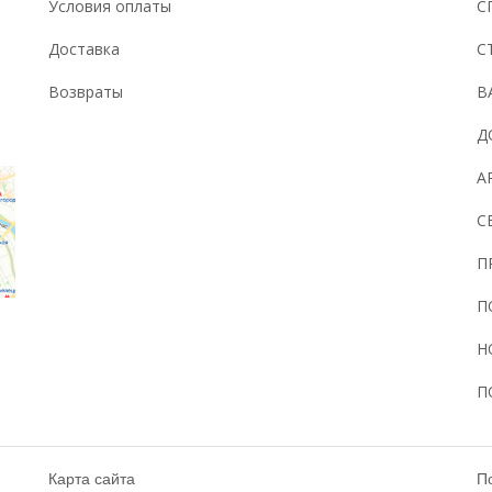
Условия оплаты
С
Доставка
С
Возвраты
В
Д
А
С
П
П
Н
П
Карта сайта
П