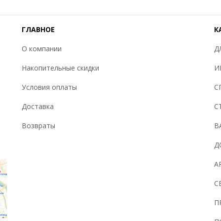
ГЛАВНОЕ
К
О компании
Д
Накопительные скидки
И
Условия оплаты
С
Доставка
С
Возвраты
В
Д
А
С
П