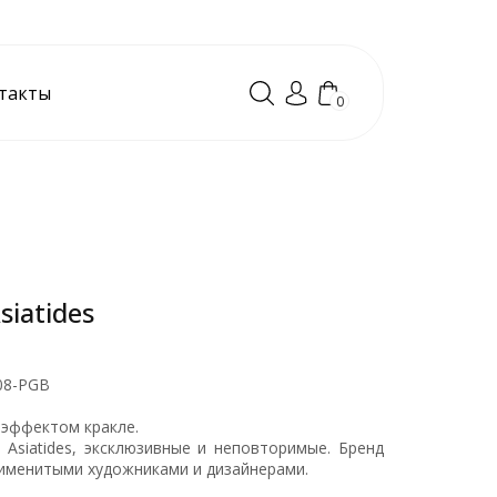
такты
0
iatides
08-PGB
 эффектом кракле.
Asiatides, эксклюзивные и неповторимые. Бренд
 именитыми художниками и дизайнерами.